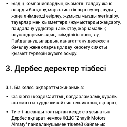
Біздің компаниялардың қызметін талдау және
оларды басқару, маркетингтік зерттеулер, аудит,
жаңа өнімдерді әзірлеу, жұмысымызды жетілдіру,
тауарлар мен қызметтерді/жұмыстарды жақсарту,
пайдалану үрдістерін анықтау, жарнамалық
науқандарымыздың тиімділігін анықтау,
Пайдаланушылардың қанағаттану дәрежесін
бағалау және оларға қолдау көрсету сияқты
қызмет түрлерін жүзеге асыру.
3. Дербес деректер тізбесі
3.1. Біз келесі ақпаратты жинаймыз:
Сіз кірген кезде Сайттың бағдарламалық құралы
автоматты түрде жинайтын техникалық ақпарат;
Тиісті нысанды толтырған кезде сіз ұсынатын
Дербес ақпарат немесе ЖШС "Zhayik Motors
Almaty" пайдаланушымен тікелей байланыс