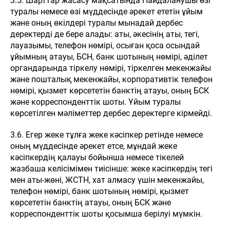
3.5. Шарттар жасасу мақсатында Пайдаланушы өзі
туралы немесе өзі мүддесінде әрекет ететін ұйым
және оның өкілдері туралы мынадай дербес
деректерді де бере алады: аты, әкесінің аты, тегі,
лауазымы, телефон нөмірі, осыған қоса осындай
ұйымның атауы, БСН, банк шотының нөмірі, әділет
органдарында тіркелу нөмірі, тіркелген мекенжайы
және пошталық мекенжайы, корпоративтік телефон
нөмірі, қызмет көрсететін банктің атауы, оның БСК
және корреспонденттік шоты. Ұйым туралы
көрсетілген мәліметтер дербес деректерге кірмейді.
3.6. Егер жеке тұлға жеке кәсіпкер ретінде немесе
оның мүддесінде әрекет етсе, мұндай жеке
кәсіпкердің қалауы бойынша немесе тікелей
жазбаша келісімімен тиісінше: жеке кәсіпкердің тегі
мен аты-жөні, ЖСТН, хат алмасу үшін мекенжайы,
телефон нөмірі, банк шотының нөмірі, қызмет
көрсететін банктің атауы, оның БСК және
корреспонденттік шоты қосымша берілуі мүмкін.