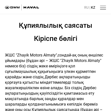
RU
|
KZ
Құпиялылық саясаты
Кіріспе бөлігі
ЖШС "Zhayik Motors Almaty",сондай-ақ оның еншілес
ұйымдары (бұдан әрі – ЖШС "Zhayik Motors Almaty"
немесе біз) сіздің жеке өміріңізге қол
сұғылмаушылық құқығыңызға үлкен құрметпен
қарайды және сіздің Дербес ақпаратыңызды
қорғауға қатысты міндеттемелерді толық
жауапкершілікпен өзіне алады. Біз сіздің Дербес
ақпаратыңыздың қауіпсіздігін қамтамасыз ету
мақсатында барлық заңды құралдар мен
шараларды қолданатынымызға кепілдік береміз
және оны осы Құпиялылық саясатында (бұдан әрі –