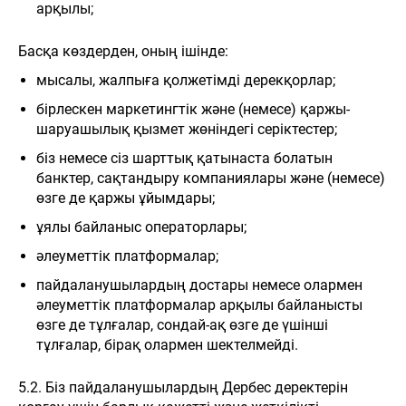
арқылы;
Басқа көздерден, оның ішінде:
мысалы, жалпыға қолжетімді дерекқорлар;
бірлескен маркетингтік және (немесе) қаржы-
шаруашылық қызмет жөніндегі серіктестер;
біз немесе сіз шарттық қатынаста болатын
банктер, сақтандыру компаниялары және (немесе)
өзге де қаржы ұйымдары;
ұялы байланыс операторлары;
әлеуметтік платформалар;
пайдаланушылардың достары немесе олармен
әлеуметтік платформалар арқылы байланысты
өзге де тұлғалар, сондай-ақ өзге де үшінші
тұлғалар, бірақ олармен шектелмейді.
5.2. Біз пайдаланушылардың Дербес деректерін