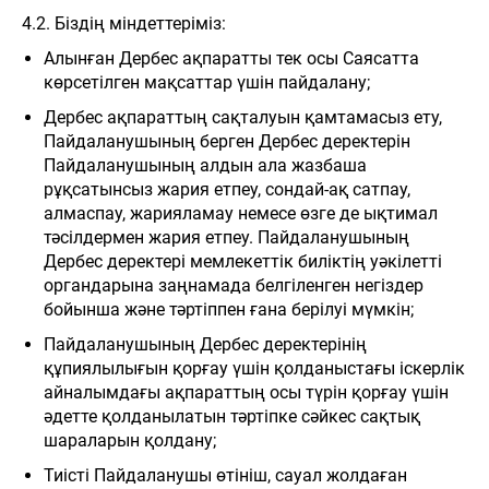
4.2. Біздің міндеттеріміз:
Алынған Дербес ақпаратты тек осы Саясатта
көрсетілген мақсаттар үшін пайдалану;
Дербес ақпараттың сақталуын қамтамасыз ету,
Пайдаланушының берген Дербес деректерін
Пайдаланушының алдын ала жазбаша
рұқсатынсыз жария етпеу, сондай-ақ сатпау,
алмаспау, жарияламау немесе өзге де ықтимал
тәсілдермен жария етпеу. Пайдаланушының
Дербес деректері мемлекеттік биліктің уәкілетті
органдарына заңнамада белгіленген негіздер
бойынша және тәртіппен ғана берілуі мүмкін;
Пайдаланушының Дербес деректерінің
құпиялылығын қорғау үшін қолданыстағы іскерлік
айналымдағы ақпараттың осы түрін қорғау үшін
әдетте қолданылатын тәртіпке сәйкес сақтық
шараларын қолдану;
Тиісті Пайдаланушы өтініш, сауал жолдаған