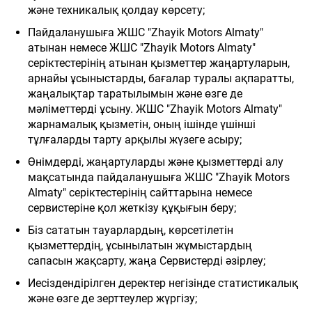
және техникалық қолдау көрсету;
Пайдаланушыға ЖШС "Zhayik Motors Almaty"
атынан немесе ЖШС "Zhayik Motors Almaty"
серіктестерінің атынан қызметтер жаңартуларын,
арнайы ұсыныстарды, бағалар туралы ақпаратты,
жаңалықтар таратылымын және өзге де
мәліметтерді ұсыну. ЖШС "Zhayik Motors Almaty"
жарнамалық қызметін, оның ішінде үшінші
тұлғаларды тарту арқылы жүзеге асыру;
Өнімдерді, жаңартуларды және қызметтерді алу
мақсатында пайдаланушыға
ЖШС "Zhayik Motors
Almaty"
серіктестерінің сайттарына немесе
сервистеріне қол жеткізу құқығын беру;
Біз сататын тауарлардың, көрсетілетін
қызметтердің, ұсынылатын жұмыстардың
сапасын жақсарту, жаңа Сервистерді әзірлеу;
Иесіздендірілген деректер негізінде статистикалық
және өзге де зерттеулер жүргізу;