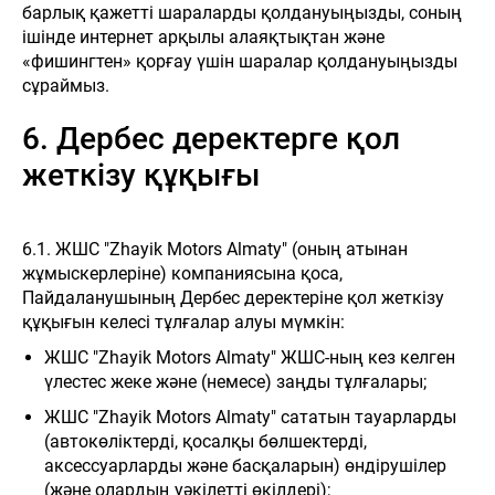
барлық қажетті шараларды қолдануыңызды, соның
ішінде интернет арқылы алаяқтықтан және
«фишингтен» қорғау үшін шаралар қолдануыңызды
сұраймыз.
6. Дербес деректерге қол
жеткізу құқығы
6.1. ЖШС "Zhayik Motors Almaty" (оның атынан
жұмыскерлеріне) компаниясына қоса,
Пайдаланушының Дербес деректеріне қол жеткізу
құқығын келесі тұлғалар алуы мүмкін:
ЖШС "Zhayik Motors Almaty" ЖШС-ның кез келген
үлестес жеке және (немесе) заңды тұлғалары;
ЖШС "Zhayik Motors Almaty" сататын тауарларды
(автокөліктерді, қосалқы бөлшектерді,
аксессуарларды және басқаларын) өндірушілер
(және олардың уәкілетті өкілдері);