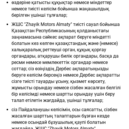
өздеріне қатысты құқықтар немесе міндеттер
немесе тиісті келісім бойынша жаңашылдық
берілген үшінші тұлғалар;
ЖШС "Zhayik Motors Almaty" тиісті сауал бойынша
Қазақстан Республикасының қолданыстағы
заңнамасына сәйкес ақпарат беруге міндетті
болатын кез келген қазақстандық және (немесе)
халықаралық реттеуші орган, құқық қорғау
органдары, атқарушы билік органдары, басқа да
ресми немесе мемлекеттік органдар немесе
соттар; сіз өзіңіздің Дербес ақпаратыңызды
беруге келісім берсеңіз немесе Дербес ақпаратты
сізге тиісті тауарды ұсыну, қызмет көрсету,
жұмысты орындау немесе сізбен жасалған белгілі
бір келісімді немесе шартты орындау үшін беру
талап етілетін жағдайда, үшінші тұлғалар;
сіз Пайдаланушы келісімін, осы саясатты, сізбен
жасалған шарттың талаптарын бұзған кезде
немесе осындай бұзушылық қаупі болатын
жағдайда, ЖШС "Zhayik Motors Almaty"