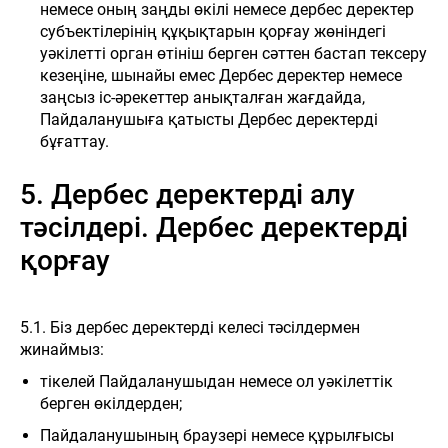
немесе оның заңды өкілі немесе дербес деректер
субъектілерінің құқықтарын қорғау жөніндегі
уәкілетті орган өтініш берген сәттен бастап тексеру
кезеңіне, шынайы емес Дербес деректер немесе
заңсыз іс-әрекеттер анықталған жағдайда,
Пайдаланушыға қатысты Дербес деректерді
бұғаттау.
5. Дербес деректерді алу
8 (700) 404
тәсілдері. Дербес деректерді
00 74
Н
ЖАҢАЛЫҚТАР
БАЙЛАНЫСТАР
қорғау
Haval
Zhaiyk
Almaty
5.1. Біз дербес деректерді келесі тәсілдермен
жинаймыз:
тікелей Пайдаланушыдан немесе ол уәкілеттік
берген өкілдерден;
Пайдаланушының браузері немесе құрылғысы