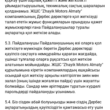
қорғау үшін барлық қажетті және жеткілікті
ұйымдастырушылық, техникалық сақтық шараларын
қолданамыз. ЖШС "Zhayik Motors Almaty"
компаниясының Дербес деректерге қол жеткізуді
талап ететін жұмыс функцияларын орындауы қажет
жұмыскерлері ғана Пайдаланушылар туралы
ақпаратқа қол жеткізе алады.
5.3. Пайдаланушы Пайдаланушының өзі оларға қол
жеткізуге мүмкіндік беретін Дербес деректерді
қауіпсіз сақтауға немқұрайлы қараған жағдайда,
үшінші тұлғалар оларға рұқсатсыз қол жеткізе
алатынын мойындайды. ЖШС "Zhayik Motors Almaty"
құрылымына кіретін компаниялардың ешқайсысы
осындай қол жеткізу арқылы келтірілген зиян мен
залал (оның ішінде жоғалған пайда) үшін жауапты
болмайды. Сандар мен әріптерден тұратын күрделі
парольдерді пайдалануды ұсынамыз.
5.4. Біз сізден абай болуыңызды және сіздің Дербес
ақпаратыңыздың қауіпсіздігін қамтамасыз ету үшін