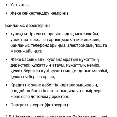
Ұлтыңыз;
Жеке сәйкестендіру нөміріңіз;
Байланыс деректеріңіз:
тұрақты тіркелген орныңыздың мекенжайы,
уақытша тіркелген орныңыздың мекенжайы,
байланыс телефондарыңыз, электрондық пошта
мекенжайыңыз;
Жеке басыңызды куәландыратын құжаттың
деректері: құжаттың атауы, құжаттың нөмірі,
құжат берілген күні, құжаттың қолданыс мерзімі,
құжатты берген орган;
Кредиттік және дебеттік карталарыңыздың,
сондай-ақ банктік шоттарыңыздың нөмірлері
және өзге де төлем деректері;
Портреттік сурет (фотосурет).