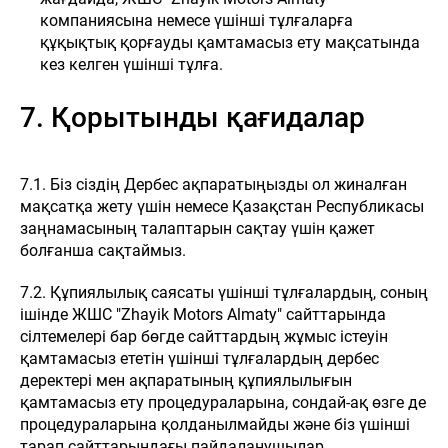
компаниясына немесе үшінші тұлғаларға
құқықтық қорғауды қамтамасыз ету мақсатында
кез келген үшінші тұлға.
7. Қорытынды қағидалар
7.1. Біз сіздің Дербес ақпаратыңызды ол жиналған
мақсатқа жету үшін немесе Қазақстан Республикасы
заңнамасының талаптарын сақтау үшін қажет
болғанша сақтаймыз.
7.2. Құпиялылық саясаты үшінші тұлғалардың, соның
ішінде ЖШС "Zhayik Motors Almaty" сайттарында
сілтемелері бар бөгде сайттардың жұмыс істеуін
қамтамасыз ететін үшінші тұлғалардың дербес
деректері мен ақпаратының құпиялылығын
қамтамасыз ету процедураларына, сондай-ақ өзге де
процедураларына қолданылмайды және біз үшінші
тарап сайттарындағы пайдаланушылар