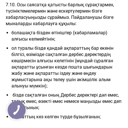
7.10. Осы саясатқа қатысты барлық сұрақтармен,
түсініктемелермен және ескертулермен бізге
хабарласуыңызды сұраймыз. Пайдаланушы бізге
мыналарды хабарлауға құқылы:
болашақта бізден өтініштер (хабарламалар)
алғысы келмейтінін;
ол туралы бізде қандай ақпараттың бар екенін
білгісі, өзімізде сақталған дербес деректердің
көшірмесін алғысы келетінін (мұндай сұралған
ақпаратты ұсынған кезде пошта шығындарын
жабу және ақпаратты іздеу және өңдеу
жұмыстарына ақы төлеу үшін әкімшілік алым
алынуы мүмкін);
бізде сақталған оның Дербес деректері дәл емес,
толық емес, өзекті емес немесе маңызды емес деп
санайтынын;
Саясаттың кез келген түрде бұзылғанын;