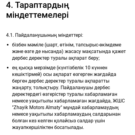
4. Тараптардың
міндеттемелері
4.1. Пайдаланушының міндеттері:
бізбен мәміле (шарт, өтінім, тапсырыс-өкімдеме
және өзге де нысанда) жасасу мақсатында қажет
дербес деректер туралы ақпарат беру;
ең қысқа мерзімде (күнтізбелік 10 күннен
кешіктірмей) осы ақпарат өзгерген жағдайда
берген дербес деректер туралы ақпаратты
жаңарту, толықтыру. Пайдаланушы дербес
деректердегі өзгерістер туралы хабарламаған
немесе уақытылы хабарламаған жағдайда, ЖШС
"Zhayik Motors Almaty" мұндай хабарламаудың
немесе уақытылы хабарламаудың салдарынан
болған кез келген қолайсыз салдар үшін
жауапкершіліктен босатылады.