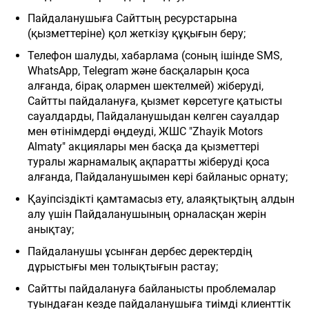
Пайдаланушыға Сайттың ресурстарына
(қызметтеріне) қол жеткізу құқығын беру;
Телефон шалуды, хабарлама (соның ішінде SMS,
WhatsApp, Telegram және басқаларын қоса
алғанда, бірақ олармен шектелмей) жіберуді,
Сайтты пайдалануға, қызмет көрсетуге қатысты
сауалдарды, Пайдаланушыдан келген сауалдар
мен өтінімдерді өңдеуді, ЖШС "Zhayik Motors
Almaty" акциялары мен басқа да қызметтері
туралы жарнамалық ақпаратты жіберуді қоса
алғанда, Пайдаланушымен кері байланыс орнату;
Қауіпсіздікті қамтамасыз ету, алаяқтықтың алдын
алу үшін Пайдаланушының орналасқан жерін
анықтау;
Пайдаланушы ұсынған дербес деректердің
дұрыстығы мен толықтығын растау;
Сайтты пайдалануға байланысты проблемалар
туындаған кезде пайдаланушыға тиімді клиенттік