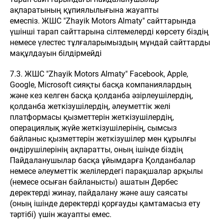
ақпаратының құпиялылығына жауапты
емеспіз. ЖШС "Zhayik Motors Almaty" сайттарында
үшінші тарап сайттарына сілтемелерді көрсету біздің
немесе үлестес тұлғаларымыздың мұндай сайттарды
мақұлдауын білдірмейді
7.3. ЖШС "Zhayik Motors Almaty" Facebook, Apple,
Google, Microsoft сияқты басқа компаниялардың
және кез келген басқа қолданба әзірлеушілердің,
қолданба жеткізушілердің, әлеуметтік желі
платформасы қызметтерін жеткізушілердің,
операциялық жүйе жеткізушілерінің, сымсыз
байланыс қызметтерін жеткізушілер мен құрылғы
өндірушілерінің ақпаратты, оның ішінде біздің
Пайдаланушылар басқа ұйымдарға Қолданбалар
немесе әлеуметтік желілердегі парақшалар арқылы
(немесе осыған байланысты) ашатын Дербес
деректерді жинау, пайдалану және ашу саясаты
(оның ішінде деректерді қорғауды қамтамасыз ету
тәртібі) үшін жауапты емес.