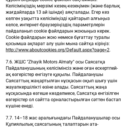
Келісіміңіздің мерзімі кезең-кезеңімен (және барлық
жағдайларда 13 ай ішінде) аяқталады. Егер кез
келген уақытта келісіміңізді қайтарып алғыңыз
келсе, интернет-браузеріңіздің параметрлерін
пайдаланып cookie файлдарын жоюыңыз керек.
Cookie файлдарын жою немесе бұғаттау туралы
қосымша ақпарат алу үшін мына сайтқа кіріңіз:
http://www.aboutcookies.org/Default.aspx?page=2
.
7.6. ЖШС "Zhayik Motors Almaty" осы Саясатқа
Пайдаланушының келісімінсіз және оған ескертпей-
ақ өзгерістер енгізуге құқылы. Пайдаланушы
Саясаттың жаңартылған нұсқасын оқып шығу үшін
жауапкершілікті өзіне алады. Саясаттың жаңа
нұсқасында өзгеше көзделмесе, Саясатқа енгізілген
өзгерістер ол сайтта орналастырылған сәттен бастап
күшіне енеді.
7.7. 14–18 жас аралығындағы Пайдаланушылар осы
Құпиялылық саясатының талаптарын ата-