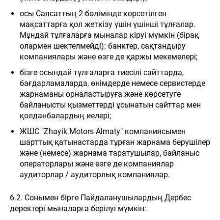
осы Саясаттың 2-бөлімінде көрсетілген
мақсаттарға қол жеткізу үшін үшінші тұлғалар.
Мұндай тұлғаларға мыналар кіруі мүмкін (бірақ
олармен шектелмейді): банктер, сақтандыру
компаниялары және өзге де қаржы мекемелері;
бізге осындай тұлғаларға тиесілі сайттарда,
бағдарламаларда, өнімдерде немесе сервистерде
жарнаманы орналастыруға және көрсетуге
байланысты қызметтерді ұсынатын сайттар мен
қолданбалардың иелері;
ЖШС "Zhayik Motors Almaty" компаниясымен
шарттық қатынастарда тұрған жарнама берушілер
және (немесе) жарнама таратушылар, байланыс
операторлары және өзге де компаниялар
аудиторлар / аудиторлық компаниялар.
6.2. Сонымен бірге Пайдаланушылардың Дербес
деректері мыналарға берілуі мүмкін: