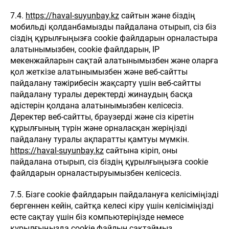
7.4.
https://haval-suyunbay.kz
сайтын және біздің
мобильді қолданбамызды пайдалана отырып, сіз біз
сіздің құрылғыңызға cookie файлдарын орналастыра
алатынымызбен, cookie файлдарын, IP
мекенжайларын сақтай алатынымызбен және оларға
қол жеткізе алатынымызбен және веб-сайтты
пайдалану тәжірибесін жақсарту үшін веб-сайтты
пайдалану туралы деректерді жинаудың басқа
әдістерін қолдана алатынымызбен келісесіз.
Деректер веб-сайтты, браузерді және сіз кіретін
құрылғының түрін және орналасқан жеріңізді
пайдалану туралы ақпаратты қамтуы мүмкін.
https://haval-suyunbay.kz
сайтына кіріп, оны
пайдалана отырып, сіз біздің құрылғыңызға cookie
файлдарын орналастыруымызбен келісесіз.
7.5. Бізге cookie файлдарын пайдалануға келісіміңізді
бергеннен кейін, сайтқа келесі кіру үшін келісіміңізді
есте сақтау үшін біз компьютеріңізде немесе
құрылғыңызда cookie файлын сақтаймыз.