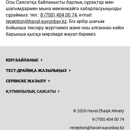
Осы Саясатқа байланысты барлық сұрақтар мен
шағымдармен мына мекенжайға хабарласуыңызды
сұраймыз: тел.:
8 (700) 404 00 74
, e-mail:
reception@haval-suyunbay.kz
. Біз әрбір шағым
бойынша тексеру жүргіземіз және оны алғаннан кейін
барынша қысқа мерзімде жауап береміз.
КЕРІ БАЙЛАНЫС
ТЕСТ-ДРАЙВҚА ЖАЗЫЛЫҢЫЗ
СЕРВИСКЕ ЖАЗЫЛУ
ҚҰПИЯЛЫЛЫҚ САЯСАТЫ
© 2026 Haval Zhaiyk Almaty
8 (700) 404 00 74
reception@haval-suyunbay.kz