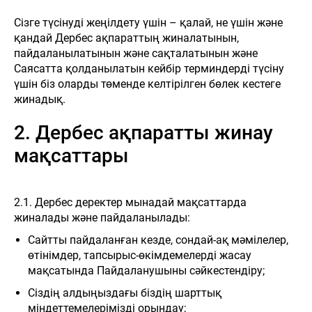
Сізге түсінуді жеңілдету үшін – қалай, не үшін және
қандай Дербес ақпараттың жиналатынын,
пайдаланылатынын және сақталатынын және
Саясатта қолданылатын кейбір терминдерді түсіну
үшін біз оларды төменде келтірілген бөлек кестеге
жинадық.
2. Дербес ақпаратты жинау
мақсаттары
2.1. Дербес деректер мынадай мақсаттарда
жиналады және пайдаланылады:
Сайтты пайдаланған кезде, сондай-ақ мәмілелер,
өтінімдер, тапсырыс-өкімдемелерді жасау
мақсатында Пайдаланушыны сәйкестендіру;
Сіздің алдыңыздағы біздің шарттық
міндеттемелерімізді орындау;