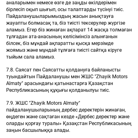
аналарымен немесе өзге де заңды өкілдерімен
бірлесіп оқып шығып, осы талаптарды түсінуі тиіс.
Пайдаланушыларымыздың жасын анықтауға
жауапты болмасақ та, біз тиісті тексерулер жүргізе
аламыз. Егер біз жинаған ақпарат 14 жасқа толмаған
тұлғадан ата-анасының келісімінсіз алынғанын
білсек, біз мұндай ақпаратты қысқа мерзімде
жоямыз және мұндай тұлғаға тиісті сайтқа кіруге
тыйым сала аламыз.
7.8. Саясат пен Саясатты қолдануға байланысты
туындайтын Пайдаланушы мен ЖШС "Zhayik Motors
Almaty" арасындағы қатынастарға Қазақстан
Республикасының құқығы қолданылуы тиіс.
7.9. ЖШС "Zhayik Motors Almaty"
пайдаланушыларының дербес деректерін жинаған,
өңдеген және сақтаған кезде «Дербес деректер және
оларды қорғау туралы» Қазақстан Республикасының
заңын басшылыққа алады.