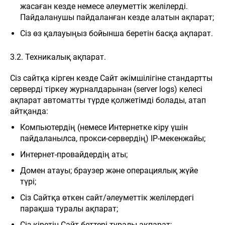
жасаған кезде немесе әлеуметтік желілерді.
Пайдаланушы пайдаланған кезде алатын ақпарат;
Сіз өз қалауыңыз бойынша беретін басқа ақпарат.
3.2. Техникалық ақпарат.
Сіз сайтқа кірген кезде Сайт әкімшілігіне стандартты
серверді тіркеу журналдарынан (server logs) келесі
ақпарат автоматты түрде қолжетімді болады, атап
айтқанда:
Компьютердің (немесе Интернетке кіру үшін
пайдаланылса, прокси-сервердің) IP-мекенжайы;
Интернет-провайдердің аты;
Домен атауы; браузер және операциялық жүйе
түрі;
Сіз Сайтқа өткен сайт/әлеуметтік желілердегі
парақша туралы ақпарат;
Сіз кіретін Сайт беттері туралы ақпарат;