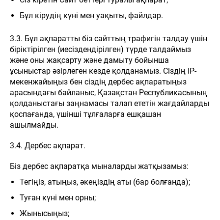
Бұл кірудің күні мен уақыты, файлдар.
3.3. Бұл ақпаратты біз сайттың трафигін талдау үшін
біріктірілген (иесіздендірілген) түрде талдаймыз
және оны жақсарту және дамыту бойынша
ұсыныстар әзірлеген кезде қолданамыз. Сіздің IP-
мекенжайыңыз бен сіздің дербес ақпаратыңыз
арасындағы байланыс, Қазақстан Республикасының
қолданыстағы заңнамасы талап ететін жағдайларды
қоспағанда, үшінші тұлғаларға ешқашан
ашылмайды.
3.4. Дербес ақпарат.
Біз дербес ақпаратқа мыналарды жатқызамыз:
Тегіңіз, атыңыз, әкеңіздің аты (бар болғанда);
Туған күні мен орны;
Жынысыңыз;