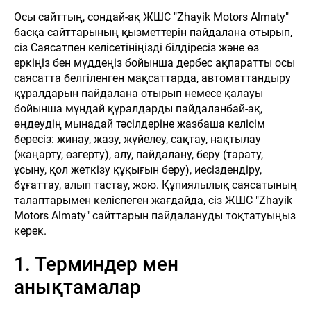
Осы сайттың, сондай-ақ ЖШС "Zhayik Motors Almaty"
басқа сайттарының қызметтерін пайдалана отырып,
сіз Саясатпен келісетініңізді білдіресіз және өз
еркіңіз бен мүддеңіз бойынша дербес ақпаратты осы
саясатта белгіленген мақсаттарда, автоматтандыру
құралдарын пайдалана отырып немесе қалауы
бойынша мұндай құралдарды пайдаланбай-ақ,
өңдеудің мынадай тәсілдеріне жазбаша келісім
бересіз: жинау, жазу, жүйелеу, сақтау, нақтылау
(жаңарту, өзгерту), алу, пайдалану, беру (тарату,
ұсыну, қол жеткізу құқығын беру), иесіздендіру,
бұғаттау, алып тастау, жою. Құпиялылық саясатының
талаптарымен келіспеген жағдайда, сіз ЖШС "Zhayik
Motors Almaty" сайттарын пайдалануды тоқтатуыңыз
керек.
1. Терминдер мен
анықтамалар