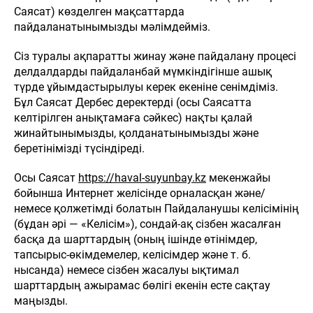
Саясат) көзделген мақсаттарда
пайдаланатынымызды мәлімдейміз.
Сіз туралы ақпаратты жинау және пайдалану процесі
делдалдарды пайдаланбай мүмкіндігінше ашық
түрде ұйымдастырылуы керек екеніне сенімдіміз.
Бұл Саясат Дербес деректерді (осы Саясатта
келтірілген анықтамаға сәйкес) нақты қалай
жинайтынымызды, қолданатынымызды және
беретінімізді түсіндіреді.
Осы Саясат
https://haval-suyunbay.kz
мекенжайы
бойынша Интернет желісінде орналасқан және/
немесе қолжетімді болатын Пайдаланушы келісімінің
(бұдан әрі — «Келісім»), сондай-ақ сізбен жасалған
басқа да шарттардың (оның ішінде өтінімдер,
тапсырыс-өкімдемелер, келісімдер және т. б.
нысанда) немесе сізбен жасалуы ықтимал
шарттардың ажырамас бөлігі екенін есте сақтау
маңызды.