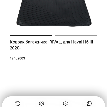
Коврик багажника, RIVAL, для Haval H6 III
2020-
19402003
ВЫГОДНЫЕ УСЛОВИЯ
Узнать условия
Продать
Купить авто с
Обменять
Купить
автомобиль
пробегом
автомобиль
в кредит
Trade-In
Сервис
Выгода
WhatsApp