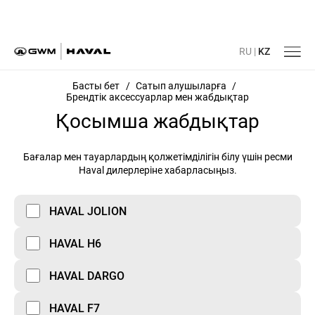
RU
|
KZ
Басты бет
/
Сатып алушыларға
/
Брендтік аксессуарлар мен жабдықтар
Қосымша жабдықтар
Бағалар мен тауарлардың қолжетімділігін білу үшін ресми
Haval дилерлеріне хабарласыңыз.
HAVAL JOLION
HAVAL H6
HAVAL DARGO
HAVAL F7