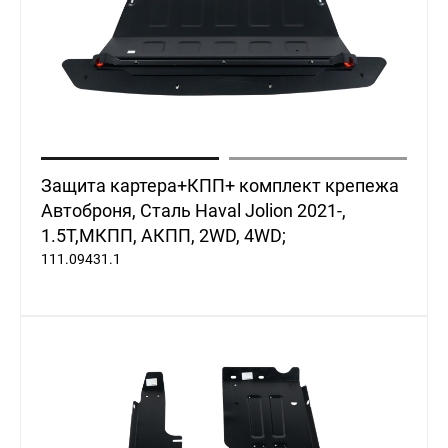
8 (700) 404
00 74
Н
ЖАҢАЛЫҚТАР
БАЙЛАНЫСТАР
Haval
Zhaiyk
Almaty
Защита картера+КПП+ комплект крепежа
Автоброня, Сталь Haval Jolion 2021-,
1.5Т,МКПП, АКПП, 2WD, 4WD;
111.09431.1