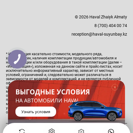
© 2026 Haval Zhaiyk Almaty
8 (700) 404 00 74
reception@haval-suyunbay.kz
* Информация касательно стоимости, модельного ряда,
характеристик, наличия комплектации продукции/автомобиля и
наличия опции и/или оборудования в такой комплектации (далее –
«Информация»), изложенная на данном сайте и прайс-листах, носит
исключительно информативный характер, зависит от местных
условий, ограничений и, следовательно может различаться в
зависимости от моделей и комплектаций, и не является публичной
офертой, согласно ст. 447 Гражданского Кодекса РК. Максимальные
цены и Информация изложенные на данном сайте и прайс-листах
ВЫГОДНЫЕ УСЛОВИЯ
могут, без предварительного уведомления со стороны Дистрибутора,
отличаться от фактических цен и информаций Дилера на местах
НА АВТОМОБИЛИ HAVAL
продаж, в связи с чем подробную и актуальную Информацию Вы
можете получить у официального Дилера в Вашем городе. Основные
условия приобретения какого-либо автомобиля или продукции
Узнать условия
определяются в соответствующих договорах купли-продажи.