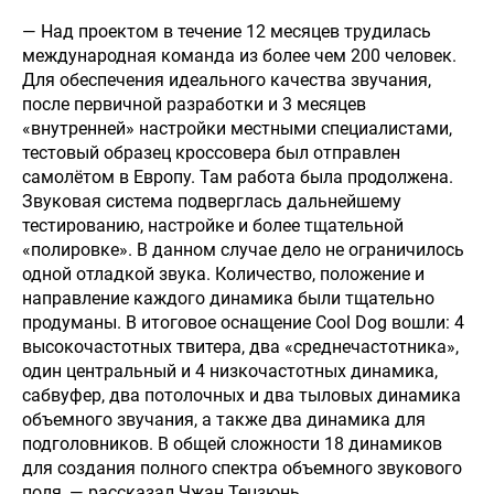
— Над проектом в течение 12 месяцев трудилась
международная команда из более чем 200 человек.
8 (700) 404
00 74
Для обеспечения идеального качества звучания,
НОВОСТИ
КОНТАКТЫ
после первичной разработки и 3 месяцев
Haval
«внутренней» настройки местными специалистами,
Zhaiyk
Almaty
тестовый образец кроссовера был отправлен
самолётом в Европу. Там работа была продолжена.
Звуковая система подверглась дальнейшему
тестированию, настройке и более тщательной
«полировке». В данном случае дело не ограничилось
одной отладкой звука. Количество, положение и
направление каждого динамика были тщательно
продуманы. В итоговое оснащение Cool Dog вошли: 4
высокочастотных твитера, два «среднечастотника»,
один центральный и 4 низкочастотных динамика,
сабвуфер, два потолочных и два тыловых динамика
объемного звучания, а также два динамика для
подголовников. В общей сложности 18 динамиков
для создания полного спектра объемного звукового
поля, — рассказал Чжан Тецзюнь.