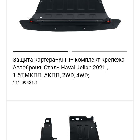
8 (700) 404
00 74
НОВОСТИ
КОНТАКТЫ
Haval
Zhaiyk
Almaty
Защита картера+КПП+ комплект крепежа
Автоброня, Сталь Haval Jolion 2021-,
1.5Т,МКПП, АКПП, 2WD, 4WD;
111.09431.1