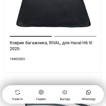
Коврик багажника, RIVAL, для Haval H6 III
2020-
19402003
ВЫГОДНЫЕ УСЛОВИЯ
Узнать условия
Продать
Купить авто с
Обменять
Купить
автомобиль
пробегом
автомобиль
в кредит
Trade-In
Сервис
Выгода
WhatsApp